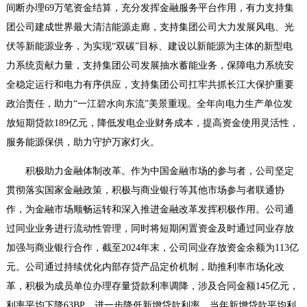
间断办理69万笔资金结算，充分发挥金融服务平台作用，有力支持集
团公司建成世界最大清洁能源走廊，支持集团公司大力发展风电、光
伏等新能源业务，为实现“双碳”目标、建设以新能源为主体的新型电
力系统贡献力量，支持集团公司发展抽水蓄能业务，保障电力系统安
全稳定运行和电力有序供应，支持集团公司扛牢共抓长江大保护重要
政治责任，助力“一江碧水向东流”美景重现。全年向电力生产单位发
放短期贷款189亿元，降低发电企业财务成本，提高资金使用灵活性，
服务能源保供，助力守护万家灯火。
积极助力金融体制改革。
作为中国金融市场的参与者，公司坚定
贯彻落实国家金融政策，积极与商业银行等其他市场参与者联通协
作，为金融市场顺畅运转和深入推进金融改革发挥积极作用。公司通
过同业业务进行流动性管理，同时将短期闲置资金及时通过同业存放
加强与商业银行合作，截至2024年末，公司同业存放资金余额为113亿
元。公司通过持续优化内部存贷产品定价机制，助推利率市场化改
革，积极为成员单位办理存量贷款利率调降，涉及合同金额145亿元，
利率平均下降63BP，进一步降低新增贷款利率，当年新增贷款平均利