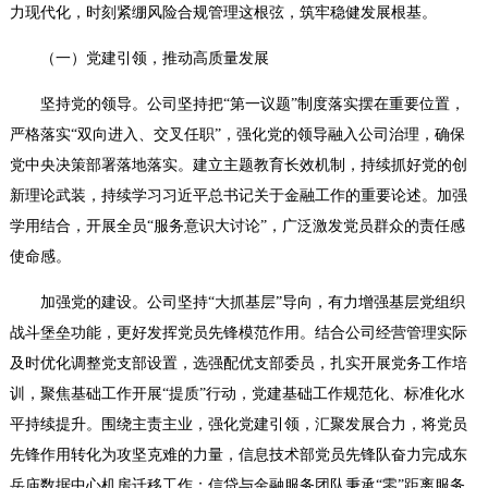
力现代化，时刻紧绷风险合规管理这根弦，筑牢稳健发展根基。
（一）党建引领，推动高质量发展
坚持党的领导。
公司坚持把“第一议题”制度落实摆在重要位置，
严格落实“双向进入、交叉任职”，强化党的领导融入公司治理，确保
党中央决策部署落地落实。建立主题教育长效机制，持续抓好党的创
新理论武装，持续学习习近平总书记关于金融工作的重要论述。加强
学用结合，开展全员“服务意识大讨论”，广泛激发党员群众的责任感
使命感。
加强党的建设。
公司坚持“大抓基层”导向，有力增强基层党组织
战斗堡垒功能，更好发挥党员先锋模范作用。结合公司经营管理实际
及时优化调整党支部设置，选强配优支部委员，扎实开展党务工作培
训，聚焦基础工作开展“提质”行动，党建基础工作规范化、标准化水
平持续提升。围绕主责主业，强化党建引领，汇聚发展合力，将党员
先锋作用转化为攻坚克难的力量，信息技术部党员先锋队奋力完成东
岳庙数据中心机房迁移工作；信贷与金融服务团队秉承“零”距离服务