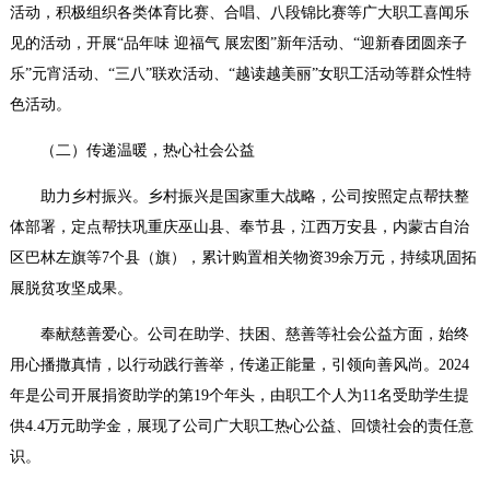
活动，积极组织各类体育比赛、合唱、八段锦比赛等广大职工喜闻乐
见的活动，开展“品年味 迎福气 展宏图”新年活动、“迎新春团圆亲子
乐”元宵活动、“三八”联欢活动、“越读越美丽”女职工活动等群众性特
色活动。
（二）传递温暖，热心社会公益
助力乡村振兴。
乡村振兴是国家重大战略，公司按照定点帮扶整
体部署，定点帮扶巩重庆巫山县、奉节县，江西万安县，内蒙古自治
区巴林左旗等7个县（旗），累计购置相关物资39余万元，持续巩固拓
展脱贫攻坚成果。
奉献慈善爱心。
公司在助学、扶困、慈善等社会公益方面，始终
用心播撒真情，以行动践行善举，传递正能量，引领向善风尚。2024
年是公司开展捐资助学的第19个年头，由职工个人为11名受助学生提
供4.4万元助学金，展现了公司广大职工热心公益、回馈社会的责任意
识。