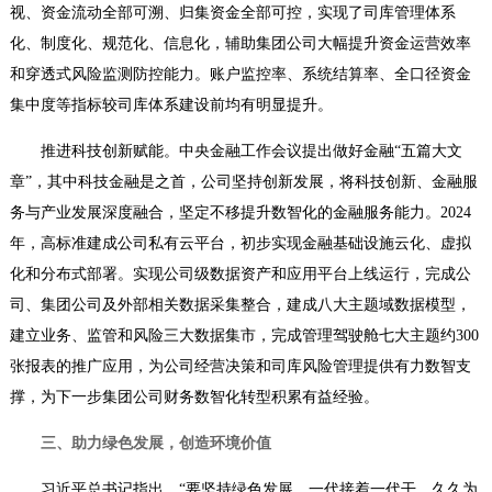
视、资金流动全部可溯、归集资金全部可控，实现了司库管理体系
化、制度化、规范化、信息化，辅助集团公司大幅提升资金运营效率
和穿透式风险监测防控能力。账户监控率、系统结算率、全口径资金
集中度等指标较司库体系建设前均有明显提升。
推进科技创新赋能。
中央金融工作会议提出做好金融“五篇大文
章”，其中科技金融是之首，公司坚持创新发展，将科技创新、金融服
务与产业发展深度融合，坚定不移提升数智化的金融服务能力。2024
年，高标准建成公司私有云平台，初步实现金融基础设施云化、虚拟
化和分布式部署。实现公司级数据资产和应用平台上线运行，完成公
司、集团公司及外部相关数据采集整合，建成八大主题域数据模型，
建立业务、监管和风险三大数据集市，完成管理驾驶舱七大主题约300
张报表的推广应用，为公司经营决策和司库风险管理提供有力数智支
撑，为下一步集团公司财务数智化转型积累有益经验。
三、助力绿色发展，创造环境价值
习近平总书记指出，“要坚持绿色发展，一代接着一代干，久久为