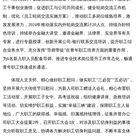
工干事创业激情，促进职工与公司共同成长。健全轮岗交流工作机
制，优化《员工轮岗交流实施方案》，推动职工多岗位锻炼培养，激
发发展潜力，2024年
推动落实内外轮岗交流
累计
20人次
。持续办好特
色培训，持续举办金融大讲堂，邀请金融界、法律界、实业界等有关
专家，进行专题授课，创新开展公司-银行联系交流培训，提升职工综
合业务水平。充分发挥“导师带徒”在青年职工培养方面的重要作用，
为6名新入职人员配备导师。推进专业技术岗位晋升工作常态化，畅通
青年职工快速成长通道。
体现人文关怀。
精心做好职工慰问，做实职工“三必贺”“五必访”，
坚持开展六大传统节日慰问，为新入司职工赠送入会礼，精心布置职
工活动室，开展职工子女中、高考送祝福，组织健康讲座、急救培训
等活动。切实维护职工权益，实施“幸福三峡”建设，保障职工主人翁
地位，广大职工的获得感、幸福感、归属感持续增强，征集并督办公
司职工大会提案2件，召开职工大会3次，对涉及职工切身利益的事项
充分听取职工意见，协调各方解决职工切身利益问题。不断丰富文体