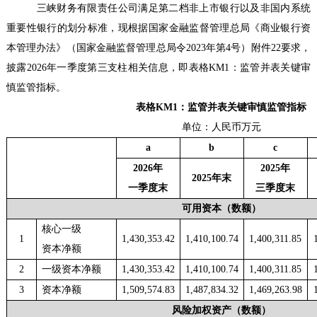
三峡财务有限责任公司满足
第二档非上市银行以及非国内系统
重要性银行
的划分标准
，现根据国家金融监督管理总局《商业银行资
本管理办法》（国家金融监督管理总局令
2023年
第
4号）附件
22要求
，
披露
202
6
年
一季度
第三支柱相关信息，即表格
KM1：监管并表关键审
慎监管指标
。
表格
KM1：监管并表关键审慎监管指标
单位：人民币万元
a
b
c
2026年
2025年
2025年末
一季度末
三季度末
可用资本（数额）
核心一级
1
1,430,353.42
1,410,100.74
1,400,311.85
资本净额
2
一级资本净额
1,430,353.42
1,410,100.74
1,400,311.85
3
资本净额
1,509,574.83
1,487,834.32
1,469,263.98
风险加权资产（数额）