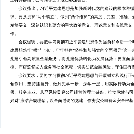
主持并讲话，公司领导班子成员参加会议。
会议指出，习近平党建思想是加强新时代党的建设的根本遵
求。要从拥护“两个确立”、做到“两个维护”的高度，完整、准确、
精髓要义，深刻认识其蕴含的重大政治意义、理论意义和实践意义
作。
会议强调，要把学习贯彻习近平党建思想作为当前和今后一个
建思想筑牢“根”与“魂”，牢牢抓住“坚持和加强党的全面领导”这
党建引领高质量金融服务，将党建优势转化为发展优势；要直面
律、严密监督嵌入业务审批全流程，切实防范金融风险，守住国有
会议要求，要将学习贯彻习近平党建思想与开展树立和践行正
领作用，坚持抓自身，做到先学一步、深学一层，用实际行动为
领、服务主业、从严风控贯穿公司经营管理全链条，推动党建与司
兴财”廉洁合规理念，以全面过硬的党建工作夯实公司资金安全根基