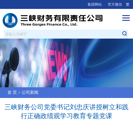
集团网站
官方微信
繁
首 页
>
公司新闻
三峡财务公司党委书记刘忠庆讲授树立和践
行正确政绩观学习教育专题党课