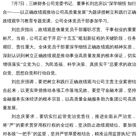
7月7日，三峡财务公司党委书记、董事长刘忠庆以“深学细悟 知行
合一——以正确政绩观推动公司高质量发展”为题讲授树立和践行正确
政绩观学习教育专题党课。公司全体党员干部参加学习。
刘忠庆指出，政绩观是衡量党员干部履职尽责、干事创业的重要
标尺。当前，公司正处于开启“十五五”规划新征程的关键阶段，任务
艰巨、责任重大。全体党员干部要深学细悟正确政绩观的精神实质，
深刻认识到树立正确政绩观是推动事业高质量发展的根本保证，切实
增强落实“立党为公、为民造福、科学决策、真抓实干”总要求的政治
自觉、思想自觉和行动自觉。
刘忠庆强调，要把树立和践行正确政绩观与公司主责主业紧密结
合起来，以更实举措推动各项工作落地见效。要坚守金融本源，坚持
金融服务实体经济的根本宗旨，以高质量金融服务助力集团公司高质
量发展。
刘忠庆要求，要切实扛起管党治党责任，推进全面从严治党，
将“严”的要求贯穿用权行权的全过程，坚决防止政绩观错位。要加强
对各级“一把手”的监督，坚持严管厚爱相结合，精准运用监督执纪“四